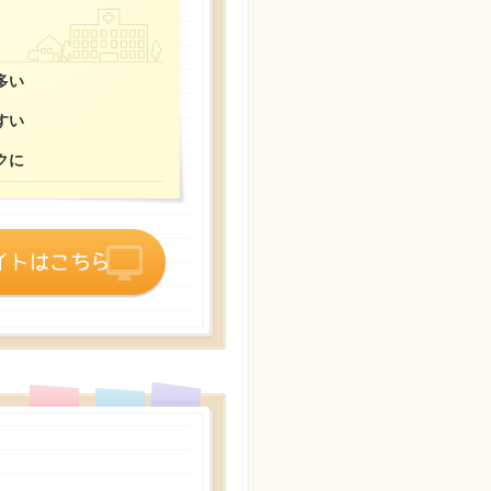
多い
すい
クに
詳細ページはこちら
公